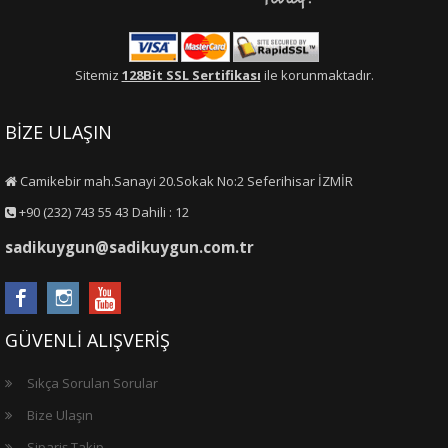
Sitemiz
128Bit SSL Sertifikası
ile korunmaktadır.
BİZE ULAŞIN
Camikebir mah.Sanayi 20.Sokak No:2 Seferihisar İZMİR
+90 (232) 743 55 43 Dahili : 12
sadikuygun@sadikuygun.com.tr
GÜVENLİ ALIŞVERİŞ
Sıkça Sorulan Sorular
Bize Ulaşın
Sipariş Takip