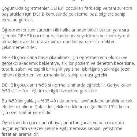
Çoğunlukla öğretmenler DEHB’li çocukları fark edip ve tanı sürecini
başlattıkları için DEHB konusunda çok temel bazı bilgilere sahip
olmaları gerekir.
Öğretmenler tanı sürecinin ilk halkalarından biridir bunun yanı sıra
işlerinin DEHB’li çocuklar hakkında her şeyi bilmek ve tanı koymak
olmadığını akılda tutarak bir uzmandan yardım istemekten
çekinmemelidirler.
DEHB’li çocuklarla başa çıkabilmesi için öğretmenlerin olumlu ve
gerçekçi akademik beklentiye, sıkı bir gözlem ve denetim becerisine,
tutarlı, sabırlı ve esprili bir kişilik yapısına, işbirliğine yatkınlığa (özel
eğitim öğretmeni ve uzmanlarla), sahip olması gerekir.
DEHB’li çocukların %50 si normal sınıflarda eğitilebilir. Geriye kalan
%50 si ise özel eğitim ve ilgili hizmetleri gerektirir.
Bu %50’nin yaklaşık %35-40 ı da normal sınıflarda bulunabilir ancak
ek destek alırlar. Çok ciddi şekilde etkilenen diğer %10-15’lik kesim
için özel sınıflar gereklidir.
Öğretmen bu çocukların ihtiyaçlarını tanıyacak ve bu çocuklara
uygun eğitim verecek şekilde eğitilmemişse kendini yetiştirme
fırsatları aramalıdır.