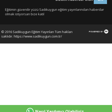
Eğitimin güvenilir yüzü Sadıkuygun eğitim yayınlarından haberdar
olmak istiyorsan bize katıl
© 2016 Sadıkuygun Eğitim Yayınları Tüm hakları
saklıdır. https://www.sadikuygun.com.tr/
Nasıl Yardımcı Olabiliriz.