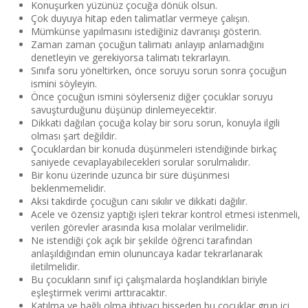
Konuşurken yüzünüz çocuğa dönük olsun.
Çok duyuya hitap eden talimatlar vermeye çalışın.
Mümkünse yapılmasını istediğiniz davranışı gösterin.
Zaman zaman çocuğun talimatı anlayıp anlamadığını
denetleyin ve gerekiyorsa talimatı tekrarlayın.
Sınıfa soru yöneltirken, önce soruyu sorun sonra çocuğun
ismini söyleyin.
Önce çocuğun ismini söylerseniz diğer çocuklar soruyu
savuşturduğunu düşünüp dinlemeyecektir.
Dikkati dağılan çocuğa kolay bir soru sorun, konuyla ilgili
olması şart değildir.
Çocuklardan bir konuda düşünmeleri istendiğinde birkaç
saniyede cevaplayabilecekleri sorular sorulmalıdır.
Bir konu üzerinde uzunca bir süre düşünmesi
beklenmemelidir.
Aksi takdirde çocuğun canı sıkılır ve dikkati dağılır.
Acele ve özensiz yaptığı işleri tekrar kontrol etmesi istenmeli,
verilen görevler arasında kısa molalar verilmelidir.
Ne istendiği çok açık bir şekilde öğrenci tarafından
anlaşıldığından emin olununcaya kadar tekrarlanarak
iletilmelidir.
Bu çocukların sınıf içi çalışmalarda hoşlandıkları biriyle
eşleştirmek verimi arttıracaktır.
Katılma ve bağlı olma ihtiyacı hisseden bu çocuklar grup içi