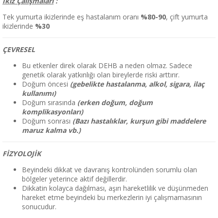
İkiz Çalışmaları
:
Tek yumurta ikizlerinde eş hastalanım oranı
%80-90
, çift yumurta
ikizlerinde
%30
ÇEVRESEL
Bu etkenler direk olarak DEHB a neden olmaz. Sadece
genetik olarak yatkınlığı olan bireylerde riski arttırır.
Doğum öncesi
(gebelikte hastalanma, alkol, sigara, ilaç
kullanımı)
Doğum sırasında
(erken doğum, doğum
komplikasyonları)
Doğum sonrası
(Bazı hastalıklar, kurşun gibi maddelere
maruz kalma vb.)
FİZYOLOJİK
Beyindeki dikkat ve davranış kontrolünden sorumlu olan
bölgeler yeterince aktif değillerdir.
Dikkatin kolayca dağılması, aşırı hareketlilik ve düşünmeden
hareket etme beyindeki bu merkezlerin iyi çalışmamasının
sonucudur.