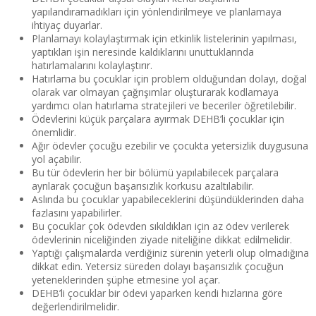
yapılandıramadıkları için yönlendirilmeye ve planlamaya
ihtiyaç duyarlar.
Planlamayı kolaylaştırmak için etkinlik listelerinin yapılması,
yaptıkları işin neresinde kaldıklarını unuttuklarında
hatırlamalarını kolaylaştırır.
Hatırlama bu çocuklar için problem olduğundan dolayı, doğal
olarak var olmayan çağrışımlar oluşturarak kodlamaya
yardımcı olan hatırlama stratejileri ve beceriler öğretilebilir.
Ödevlerini küçük parçalara ayırmak DEHB’li çocuklar için
önemlidir.
Ağır ödevler çocuğu ezebilir ve çocukta yetersizlik duygusuna
yol açabilir.
Bu tür ödevlerin her bir bölümü yapılabilecek parçalara
ayrılarak çocuğun başarısızlık korkusu azaltılabilir.
Aslında bu çocuklar yapabileceklerini düşündüklerinden daha
fazlasını yapabilirler.
Bu çocuklar çok ödevden sıkıldıkları için az ödev verilerek
ödevlerinin niceliğinden ziyade niteliğine dikkat edilmelidir.
Yaptığı çalışmalarda verdiğiniz sürenin yeterli olup olmadığına
dikkat edin. Yetersiz süreden dolayı başarısızlık çocuğun
yeteneklerinden şüphe etmesine yol açar.
DEHB’li çocuklar bir ödevi yaparken kendi hızlarına göre
değerlendirilmelidir.