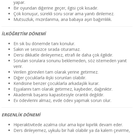
yapar.
Bir oyundan diğerine geçer, ilgisi çok kısadır.
Çok konuşur, sürekli soru sorar ama yanıtı dinlemez.
Mutsuzluk, mızırdanma, ana babaya aşırı bağımlılık.
İLKÖĞRETİM DÖNEMİ
En sık bu dönemde tanı konulur.
Sakin ve sessizce sırada oturamaz.
Dersi dikkatle dinleyemez, etrafı ile daha çok ilgilidir.
Sorulan sorulara sonunu beklemeden, söz istemeden yanıt
verir.
Verilen görevleri tam olarak yerine getirmez.
Diğer çocuklarla ilişki sorunları olabilir.
Kendisine benzer çocuklarla arkadaşlık kurar.
Eşyalarını tam olarak getirmez, kaybeder, dağınıktır.
Akademik başarısı kapasitesiyle orantılı değildir.
Ev ödevlerini almaz, evde ödev yapmak sorun olur.
ERGENLİK DÖNEMİ
Hiperaktivitede azalma olur ama kıpır kıpırlık devam eder.
Ders dinleyemez, uykulu bir hali olabilir ya da kalem çevirme,