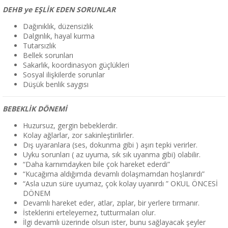
DEHB ye EŞLİK EDEN SORUNLAR
Dağınıklık, düzensizlik
Dalgınlık, hayal kurma
Tutarsızlık
Bellek sorunları
Sakarlık, koordinasyon güçlükleri
Sosyal ilişkilerde sorunlar
Düşük benlik saygısı
BEBEKLİK DÖNEMİ
Huzursuz, gergin bebeklerdir.
Kolay ağlarlar, zor sakinleştirilirler.
Dış uyaranlara (ses, dokunma gibi ) aşırı tepki verirler.
Uyku sorunları ( az uyuma, sık sık uyanma gibi) olabilir.
“Daha karnımdayken bile çok hareket ederdi”
“Kucağıma aldığımda devamlı dolaşmamdan hoşlanırdı”
“Asla uzun süre uyumaz, çok kolay uyanırdı ” OKUL ÖNCESİ
DÖNEM
Devamlı hareket eder, atlar, zıplar, bir yerlere tırmanır.
İsteklerini erteleyemez, tutturmaları olur.
İlgi devamlı üzerinde olsun ister, bunu sağlayacak şeyler