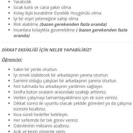
Yaratıcılık
Sıcak kanlı ve cana yakın olma
Kolay ilişki kurabilme Esneklik Hoşgörülü olma
İyi bir espri yeteneğine sahip olma
Risk alabilme
(bazen gerekenden fazla oranda)
İnsanlara kolaylıkla güvenebilme
( bazen gerekenden fazla
oranda)
DİKKAT EKSİKLİĞİ İÇİN NELER YAPABİLİRİZ?
Öğrenciyi:
Sakin bir yerde oturtun.
İyi örnek olabilecek bir arkadaşının yanına oturtun.
Samimi olduğu çalışkan bir arkadaşının yanına oturtun.
Not tutmada bu arkadaşının yardımını sağlayın.
Sınıfta bütün sıraların arasındaki uzaklığı arttırınız.
Verilen çalışmayı tamamlayabilmesi için ek süre veriniz.
Dikkat süresi ile uyumlu olacak şekilde görevleri ya da çalışma
süresini kısaltınız.
Kısa süreli hedefler belirleyin.
Her seferinde bir tek görev veriniz.
Ödevlerinin miktarını azaltınız.
Açık ve kesin yönerge verin.