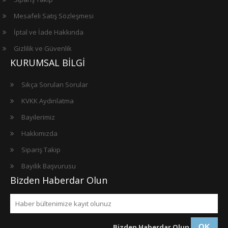
Mesafeli Satış Sözleşmesi
İptal ve İade Hakkında
Gizlilik ve Güvenlik
KURUMSAL BİLGİ
Sıkça Sorulan Sorular
KVKK Aydınlatma
Bayilerimiz
Hakkımızda
Sipariş Takip
Bayilik Başvurusu
Bizden Haberdar Olun
Bizden Haberdar Olun
OK