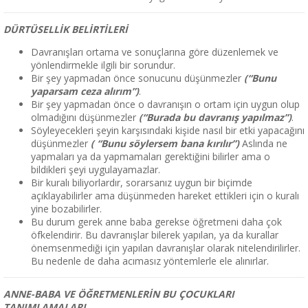
DÜRTÜSELLİK BELİRTİLERİ
Davranışları ortama ve sonuçlarına göre düzenlemek ve
yönlendirmekle ilgili bir sorundur.
Bir şey yapmadan önce sonucunu düşünmezler
(“Bunu
yaparsam ceza alırım”)
.
Bir şey yapmadan önce o davranışın o ortam için uygun olup
olmadığını düşünmezler
(“Burada bu davranış yapılmaz”)
.
Söyleyecekleri şeyin karşısındaki kişide nasıl bir etki yapacağını
düşünmezler
( “Bunu söylersem bana kırılır”)
Aslında ne
yapmaları ya da yapmamaları gerektiğini bilirler ama o
bildikleri şeyi uygulayamazlar.
Bir kuralı biliyorlardır, sorarsanız uygun bir biçimde
açıklayabilirler ama düşünmeden hareket ettikleri için o kuralı
yine bozabilirler.
Bu durum gerek anne baba gerekse öğretmeni daha çok
öfkelendirir. Bu davranışlar bilerek yapılan, ya da kurallar
önemsenmediği için yapılan davranışlar olarak nitelendirilirler.
Bu nedenle de daha acımasız yöntemlerle ele alınırlar.
ANNE-BABA VE ÖĞRETMENLERİN BU ÇOCUKLARI
TANIMLAMALARI