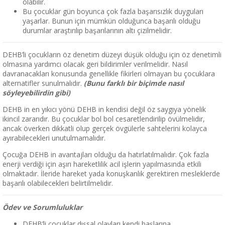
olabilir.
Bu çocuklar gün boyunca çok fazla başarısızlık duyguları
yaşarlar. Bunun için mümkün olduğunca başarılı olduğu
durumlar araştırılıp başarılarının altı çizilmelidir.
DEHB’li çocukların öz denetim düzeyi düşük olduğu için öz denetimli
olmasına yardımcı olacak geri bildirimler verilmelidir. Nasıl
davranacakları konusunda genellikle fikirleri olmayan bu çocuklara
alternatifler sunulmalıdır.
(Bunu farklı bir biçimde nasıl
söyleyebilirdin gibi)
DEHB in en yıkıcı yönü DEHB in kendisi değil öz saygıya yönelik
ikincil zararıdır. Bu çocuklar bol bol cesaretlendirilip övülmelidir,
ancak överken dikkatli olup gerçek övgülerle sahtelerini kolayca
ayırabilecekleri unutulmamalıdır.
Çocuğa DEHB in avantajları olduğu da hatırlatılmalıdır. Çok fazla
enerji verdiği için aşırı hareketlilik acil işlerin yapılmasında etkili
olmaktadır. İleride hareket yada konuşkanlık gerektiren mesleklerde
başarılı olabilecekleri belirtilmelidir.
Ödev ve Sorumluluklar
DEHB’li çocuklar dışsal olayları kendi başlarına