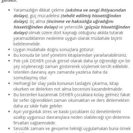
gerekir.
Yaramazlığın dikkat çekme
(sıkılma ve sevgi ihtiyacından
dolayı),
güç mücadelesi
(tehdit edilmiş hissettiğinden
dolayı)
, öç alma
(incinme ve haksızlığa uğradığını
hissettiğinden dolayı)
ve yetersizlik (
güçsüz hissettiğinden
dolayı)
olmak üzere dört kaynağı olduğunu akılda tutarak
yaramazlıklarının nedenine uygun olarak müdahale biçimi
belirlenmelidir.
Uygun müdahale doğru sonuçlara götürür.
Bu konuda bir sınıf yönetimi kitaplarından yararlanabilirsiniz.
Pek çok DEHB’li çocuk görsel olarak daha iyi öğrendiği için bir
şey söyleneceği zaman göstererek söylemek tercih edilebilir.
İstenilen davranış aynı zamanda yazılırsa daha da
somutlaşmış olur.
Herhangi bir olay yada konunun taslağını çıkarma, kitap
okurken ve dinlerken not alma becerisini kazandırılmalıdır.
Bu becerileri kazanmak DEHB’li çocuklara kolay gelmez fakat
bir sefer öğrendikleri zaman okumaktan ve ders dinlemekten
daha az sıkılır hale gelirler.
Aşırı yorgunluk stres ve baskı çocukların öz denetimlerini
azaltıp uygunsuz davranışlara neden olabileceği için dinlenme
fırsatları sağlanmalıdır.
Sessizlik zamanı ve gevşeme tekniği uygulamaları buna örnek