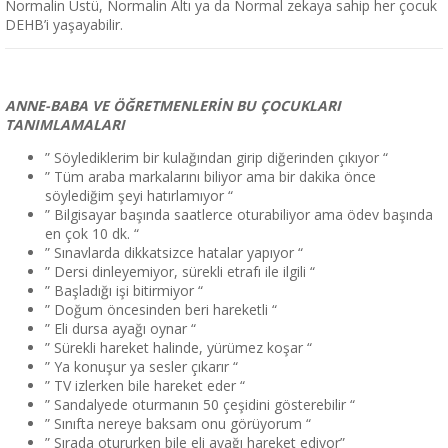
Normalin Üstü, Normalin Altı ya da Normal zekaya sahip her çocuk
DEHB’i yaşayabilir.
ANNE-BABA VE ÖĞRETMENLERİN BU ÇOCUKLARI
TANIMLAMALARI
” Söylediklerim bir kulağından girip diğerinden çıkıyor “
” Tüm araba markalarını biliyor ama bir dakika önce
söylediğim şeyi hatırlamıyor “
” Bilgisayar başında saatlerce oturabiliyor ama ödev başında
en çok 10 dk. “
” Sınavlarda dikkatsizce hatalar yapıyor “
” Dersi dinleyemiyor, sürekli etrafı ile ilgili “
” Başladığı işi bitirmiyor “
” Doğum öncesinden beri hareketli “
” Eli dursa ayağı oynar “
” Sürekli hareket halinde, yürümez koşar “
” Ya konuşur ya sesler çıkarır “
” TV izlerken bile hareket eder “
” Sandalyede oturmanın 50 çeşidini gösterebilir “
” Sınıfta nereye baksam onu görüyorum “
” Sırada otururken bile eli ayağı hareket ediyor”