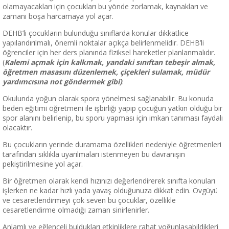
olamayacakları için çocukları bu yönde zorlamak, kaynakları ve
zamanı boşa harcamaya yol açar.
DEHB’li çocukların bulunduğu sınıflarda konular dikkatlice
yapılandırılmalı, önemli noktalar açıkça belirlenmelidir. DEHB’li
öğrenciler için her ders planında fiziksel hareketler planlanmalıdır.
(
Kalemi açmak için kalkmak, yandaki sınıftan tebeşir almak,
öğretmen masasını düzenlemek, çiçekleri sulamak, müdür
yardımcısına not göndermek gibi)
.
Okulunda yoğun olarak spora yönelmesi sağlanabilir. Bu konuda
beden eğitimi öğretmeni ile işbirliği yapıp çocuğun yatkın olduğu bir
spor alanını belirlenip, bu sporu yapması için imkan tanıması faydalı
olacaktır.
Bu çocukların yerinde duramama özellikleri nedeniyle öğretmenleri
tarafından sıklıkla uyarılmaları istenmeyen bu davranışın
pekiştirilmesine yol açar.
Bir öğretmen olarak kendi hızınızı değerlendirerek sınıfta konuları
işlerken ne kadar hızlı yada yavaş olduğunuza dikkat edin. Övgüyü
ve cesaretlendirmeyi çok seven bu çocuklar, özellikle
cesaretlendirme olmadığı zaman sinirlenirler.
Anlamlı ve eğlenceli buldukları etkinliklere rahat yoğunlaşabildikleri