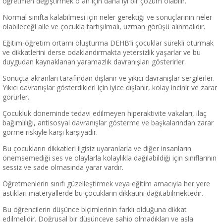
öğretmen değiştirmek o an için daha iyi bir çözüm olabilir.
Normal sınıfta kalabilmesi için neler gerektiği ve sonuçlarının neler
olabileceği aile ve çocukla tartışılmalı, uzman görüşü alınmalıdır.
Eğitim-öğretim ortamı oluşturma DEHB’li çocuklar sürekli oturmak
ve dikkatlerini derse odaklandırmakta yetersizlik yaşarlar ve bu
duygudan kaynaklanan yaramazlık davranışları gösterirler.
Sonuçta akranları tarafından dışlanır ve yıkıcı davranışlar sergilerler.
Yıkıcı davranışlar gösterdikleri için iyice dışlanır, kolay incinir ve zarar
görürler.
Çocukluk döneminde tedavi edilmeyen hiperaktivite vakaları, ilaç
bağımlılığı, antisosyal davranışlar gösterme ve başkalarından zarar
görme riskiyle karşı karşıyadır.
Bu çocukların dikkatleri ilgisiz uyaranlarla ve diğer insanların
önemsemediği ses ve olaylarla kolaylıkla dağılabildiği için sınıflarının
sessiz ve sade olmasında yarar vardır.
Öğretmenlerin sınıfı güzelleştirmek veya eğitim amacıyla her yere
astıkları materyallerde bu çocukların dikkatini dağıtabilmektedir.
Bu öğrencilerin düşünce biçimlerinin farklı olduğuna dikkat
edilmelidir. Doğrusal bir düşünceye sahip olmadıkları ve asla