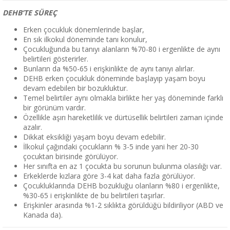
DEHB’TE SÜREÇ
Erken çocukluk dönemlerinde başlar,
En sık ilkokul döneminde tanı konulur,
Çocukluğunda bu tanıyı alanların %70-80 i ergenlikte de aynı
belirtileri gösterirler.
Bunların da %50-65 i erişkinlikte de aynı tanıyı alırlar.
DEHB erken çocukluk döneminde başlayıp yaşam boyu
devam edebilen bir bozukluktur.
Temel belirtiler aynı olmakla birlikte her yaş döneminde farklı
bir görünüm vardır.
Özellikle aşırı hareketlilik ve dürtüsellik belirtileri zaman içinde
azalır.
Dikkat eksikliği yaşam boyu devam edebilir.
İlkokul çağındaki çocukların % 3-5 inde yani her 20-30
çocuktan birisinde görülüyor.
Her sınıfta en az 1 çocukta bu sorunun bulunma olasılığı var.
Erkeklerde kızlara göre 3-4 kat daha fazla görülüyor.
Çocukluklarında DEHB bozukluğu olanların %80 i ergenlikte,
%30-65 i erişkinlikte de bu belirtileri taşırlar.
Erişkinler arasında %1-2 sıklıkta görüldüğü bildiriliyor (ABD ve
Kanada da).