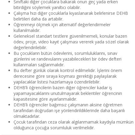
Sınıftaki diğer çocuklara bakarak onun geç yada erken
bitirdiğini söylemek yanıltıcı olabilir.
Çalışma hızı diğer çocuklarla kıyaslanarak belirlenirse DEHB
belirtileri daha da artabilir.
Öğrenmeyi ölçmek için alternatif değerlendirmeler
kullanılmalıdır.
Geleneksel standart testlere güvenilmemeli, konular bazen
ödev, proje, video kayıt çalışması vererek yada sözel olarak
değerlendirilebilir.
Bu çocukların bütün ödevlerini, sorumluluklarını, sınav
günlerini ve randevularını yazabilecekleri bir ödev defteri
kullanmaları sağlanmalıdır.
Bu defter günlük olarak kontrol edilmelidir. İşlerini önem
derecesine göre sıraya koyması gerektiği paylaşılarak
yapılacaklar listesi hazırlamaya özendirilebilir.
DEHB’li öğrencilerin bazen diğer öğrenciler kadar iş
yapamayacaklarını unutulmayarak beklentiler öğrencinin
kapasitesine göre ayarlanmalıdır.
DEHB’li öğrenciler bağımsız çalışmanın aksine öğretmen
tarafından doğrudan işe yönlendirildiklerinde daha başarılı
olmaktadırlar.
Çocuk tarafından ceza olarak algılanmamak kaydıyla mümkün
olduğunca çocuğa sorumluluk verilmelidir.