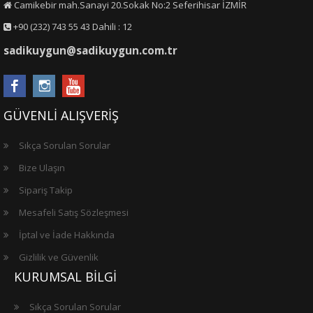
Camikebir mah.Sanayi 20.Sokak No:2 Seferihisar İZMİR
+90 (232) 743 55 43 Dahili : 12
sadikuygun@sadikuygun.com.tr
GÜVENLİ ALIŞVERİŞ
Sıkça Sorulan Sorular
Bize Ulaşın
Sipariş Takip
Mesafeli Satış Sözleşmesi
İptal ve İade Hakkında
Gizlilik ve Güvenlik
KURUMSAL BİLGİ
Sıkça Sorulan Sorular