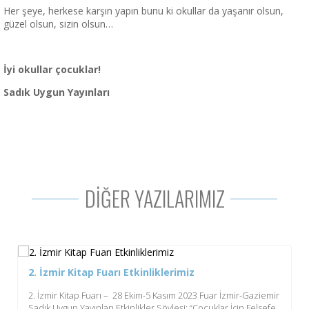
Her şeye, herkese karşın yapın bunu ki okullar da yaşanır olsun,
güzel olsun, sizin olsun…
İyi okullar çocuklar!
Sadık Uygun Yayınları
DİĞER YAZILARIMIZ
2. İzmir Kitap Fuarı Etkinliklerimiz
2. İzmir Kitap Fuarı – 28 Ekim-5 Kasım 2023 Fuar İzmir-Gaziemir
Sadık Uygun Yayınları Etkinlikler Söyleşi: “Çocuklar İçin Felsefe