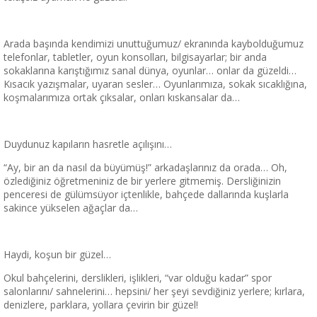
Arada başında kendimizi unuttuğumuz/ ekranında kaybolduğumuz
telefonlar, tabletler, oyun konsolları, bilgisayarlar; bir anda
sokaklarına karıştığımız sanal dünya, oyunlar… onlar da güzeldi…
Kısacık yazışmalar, uyaran sesler… Oyunlarımıza, sokak sıcaklığına,
koşmalarımıza ortak çıksalar, onları kıskansalar da…
Duydunuz kapıların hasretle açılışını…
“Ay, bir an da nasıl da büyümüş!” arkadaşlarınız da orada… Oh,
özlediğiniz öğretmeniniz de bir yerlere gitmemiş. Dersliğinizin
penceresi de gülümsüyor içtenlikle, bahçede dallarında kuşlarla
sakince yükselen ağaçlar da…
Haydi, koşun bir güzel…
Okul bahçelerini, derslikleri, işlikleri, “var olduğu kadar” spor
salonlarını/ sahnelerini… hepsini/ her şeyi sevdiğiniz yerlere; kırlara,
denizlere, parklara, yollara çevirin bir güzel!