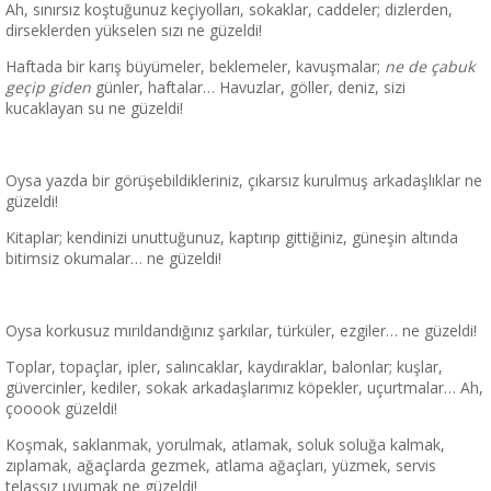
Ah, sınırsız koştuğunuz keçiyolları, sokaklar, caddeler; dizlerden,
dirseklerden yükselen sızı ne güzeldi!
Haftada bir karış büyümeler, beklemeler, kavuşmalar;
ne de çabuk
geçip giden
günler, haftalar… Havuzlar, göller, deniz, sizi
kucaklayan su ne güzeldi!
Oysa yazda bir görüşebildikleriniz, çıkarsız kurulmuş arkadaşlıklar ne
güzeldi!
Kitaplar; kendinizi unuttuğunuz, kaptırıp gittiğiniz, güneşin altında
bitimsiz okumalar… ne güzeldi!
Oysa korkusuz mırıldandığınız şarkılar, türküler, ezgiler… ne güzeldi!
Toplar, topaçlar, ipler, salıncaklar, kaydıraklar, balonlar; kuşlar,
güvercinler, kediler, sokak arkadaşlarımız köpekler, uçurtmalar… Ah,
çooook güzeldi!
Koşmak, saklanmak, yorulmak, atlamak, soluk soluğa kalmak,
zıplamak, ağaçlarda gezmek, atlama ağaçları, yüzmek, servis
telaşsız uyumak ne güzeldi!