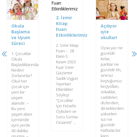
2. İzmir
Kitap
Açılıyor
LGS
Fuarı
işte
Matematik’te
Etkinliklerimiz
okullar!
neler
beklemeliyiz?
2. İzmir Kitap
Oysa yaz ne
Fuarı – 28
güzeldi!
8. sınıf LGS
Ekim-5
Kırlar,
Matematik
Kasım 2023
parklar ne
Testi, mantık
Fuar İzmir-
güzeldi! Ah,
ve
Gaziemir
sınırsız
muhakemenin
Sadık Uygun
koştuğunuz
çok yoğun
Yayınları
keçiyolları,
olduğu
Etkinlikler
sokaklar,
sorulardan
Söyleşi:
caddeler;
oluşuyor. İlk
“Çocuklar
dizlerden,
defa geçen
İçin Felsefe
dirseklerden
yıl bu türde
Öyküleri ve
yükselen
uygulanan
Soru Sorma
sızı ne
sınavın
Cesareti” ...
güzeldi!
sorularına
Haftada bir
baktığımızda;
karış ...
...