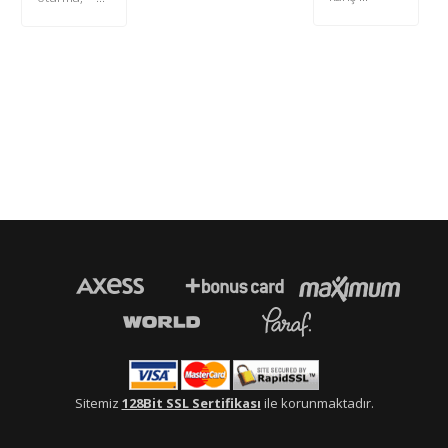
Sitemiz
128Bit SSL Sertifikası
ile korunmaktadır.