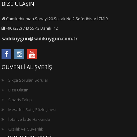
BİZE ULAŞIN
Camikebir mah.Sanayi 20.Sokak No:2 Seferihisar İZMİR
+90 (232) 743 55 43 Dahili : 12
sadikuygun@sadikuygun.com.tr
GÜVENLİ ALIŞVERİŞ
Sıkça Sorulan Sorular
Bize Ulaşın
Sipariş Takip
Mesafeli Satış Sözleşmesi
İptal ve İade Hakkında
Gizlilik ve Güvenlik