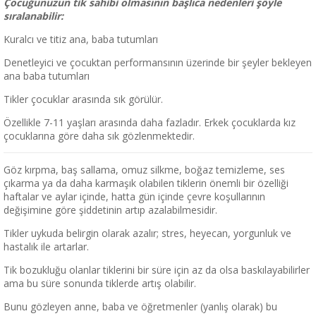
Çocuğunuzun tik sahibi olmasının başlıca nedenleri şöyle
sıralanabilir:
Kuralcı ve titiz ana, baba tutumları
Denetleyici ve çocuktan performansının üzerinde bir şeyler bekleyen
ana baba tutumları
Tikler çocuklar arasında sık görülür.
Özellikle 7-11 yaşları arasında daha fazladır. Erkek çocuklarda kız
çocuklarına göre daha sık gözlenmektedir.
Göz kırpma, baş sallama, omuz silkme, boğaz temizleme, ses
çıkarma ya da daha karmaşık olabilen tiklerin önemli bir özelliği
haftalar ve aylar içinde, hatta gün içinde çevre koşullarının
değişimine göre şiddetinin artıp azalabilmesidir.
Tikler uykuda belirgin olarak azalır; stres, heyecan, yorgunluk ve
hastalık ile artarlar.
Tik bozukluğu olanlar tiklerini bir süre için az da olsa baskılayabilirler
ama bu süre sonunda tiklerde artış olabilir.
Bunu gözleyen anne, baba ve öğretmenler (yanlış olarak) bu