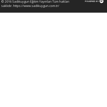
© 2016 Sadıkuygun Eğitim Yayınları Tüm hakları
saklıdır. https://www.sadikuygun.com.tr/