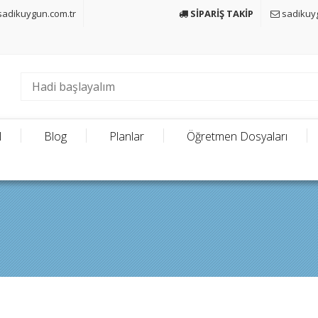
adikuygun.com.tr
SİPARİŞ TAKİP
sadikuy
l
Blog
Planlar
Öğretmen Dosyaları