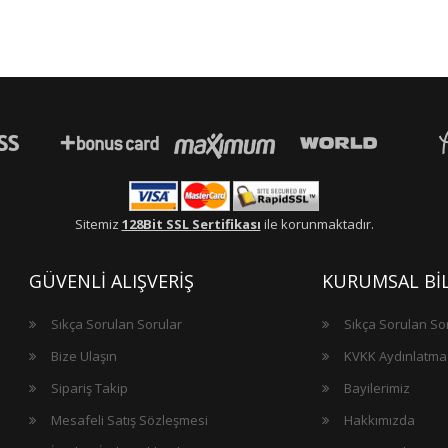
Sitemiz
128Bit SSL Sertifikası
ile korunmaktadır.
GÜVENLİ ALIŞVERİŞ
KURUMSAL BİL
Sıkça Sorulan Sorular
Sıkça Sorulan So
Bize Ulaşın
KVKK Aydınlatma
Sipariş Takip
Bayilerimiz
Mesafeli Satış Sözleşmesi
Hakkımızda