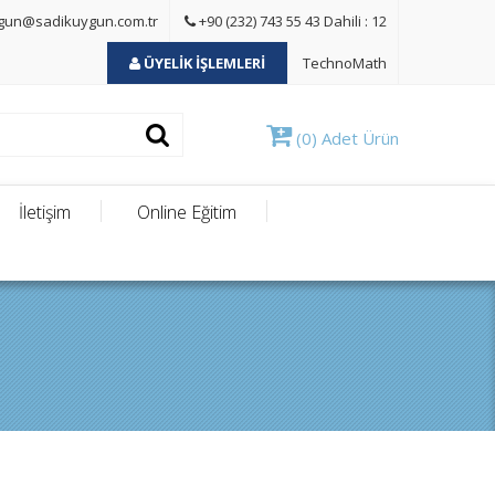
gun@sadikuygun.com.tr
+90 (232) 743 55 43 Dahili : 12
ÜYELİK İŞLEMLERİ
TechnoMath
(0) Adet Ürün
İletişim
Online Eğitim