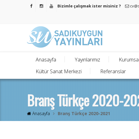
Bizimle çalışmak ister misiniz ?
cv@s
Anasayfa
Yayınlarımız
Kurumsa
Kültür Sanat Merkezi
Referanslar
Branş Türkçe 2020-20
Anasayfa
Branş Türkçe 2020-2021