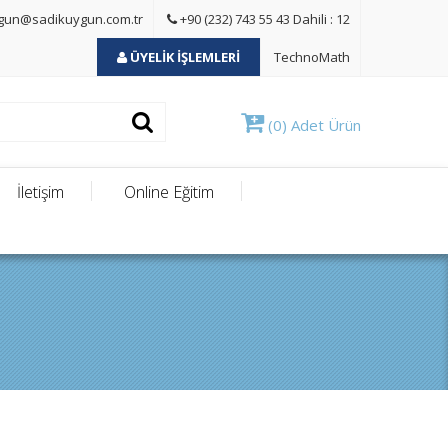
gun@sadikuygun.com.tr
+90 (232) 743 55 43 Dahili : 12
ÜYELİK İŞLEMLERİ
TechnoMath
(0) Adet Ürün
İletişim
Online Eğitim