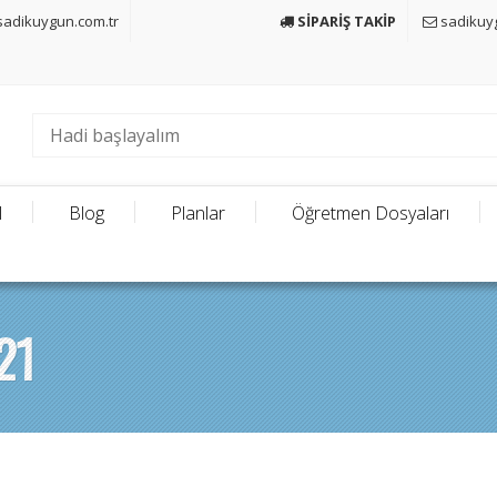
adikuygun.com.tr
SİPARİŞ TAKİP
sadikuy
l
Blog
Planlar
Öğretmen Dosyaları
21