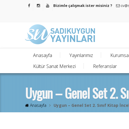
Bizimle çalışmak ister misiniz ?
cv@s
Anasayfa
Yayınlarımız
Kurumsa
Kültür Sanat Merkezi
Referanslar
Uygun – Genel Set 2. Sı
Anasayfa
Uygun – Genel Set 2. Sınıf Kitap İnce