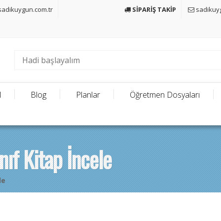
adikuygun.com.tr
SİPARİŞ TAKİP
sadikuy
l
Blog
Planlar
Öğretmen Dosyaları
nıf Kitap İncele
le