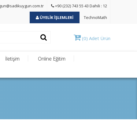
gun@sadikuygun.com.tr
+90 (232) 743 55 43 Dahili : 12
ÜYELİK İŞLEMLERİ
TechnoMath
(0) Adet Ürün
İletişim
Online Eğitim