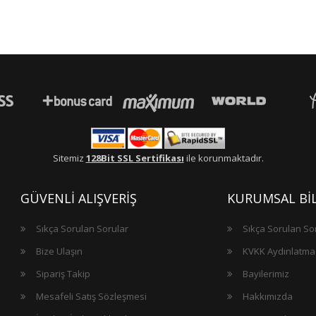
Sitemiz
128Bit SSL Sertifikası
ile korunmaktadır.
GÜVENLİ ALIŞVERİŞ
KURUMSAL BİL
Sıkça Sorulan Sorular
Sıkça Sorulan So
Bize Ulaşın
KVKK Aydınlatma
Sipariş Takip
Bayilerimiz
Mesafeli Satış Sözleşmesi
Hakkımızda