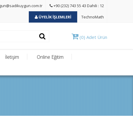
gun@sadikuygun.com.tr
+90 (232) 743 55 43 Dahili : 12
ÜYELİK İŞLEMLERİ
TechnoMath
(0) Adet Ürün
İletişim
Online Eğitim