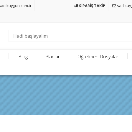
adikuygun.com.tr
SİPARİŞ TAKİP
sadikuy
l
Blog
Planlar
Öğretmen Dosyaları