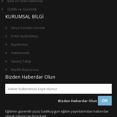
İptal ve İade Hakkında
Gizlilik ve Güvenlik
KURUMSAL BİLGİ
Sıkça Sorulan Sorular
KVKK Aydınlatma
Bayilerimiz
Hakkımızda
Sipariş Takip
Bayilik Başvurusu
Bizden Haberdar Olun
Bizden Haberdar Olun
OK
Eğitimin güvenilir yüzü Sadıkuygun eğitim yayınlarından haberdar
olmak istiyorsan bize katıl