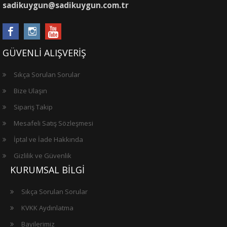
sadikuygun@sadikuygun.com.tr
GÜVENLİ ALIŞVERİŞ
Sıkça Sorulan Sorular
Bize Ulaşın
Sipariş Takip
Mesafeli Satış Sözleşmesi
İptal ve İade Hakkında
Gizlilik ve Güvenlik
KURUMSAL BİLGİ
Sıkça Sorulan Sorular
KVKK Aydınlatma
Bayilerimiz