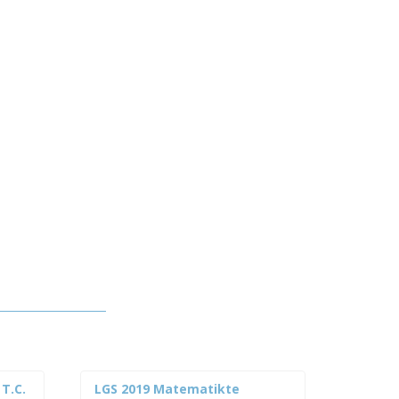
 T.C.
LGS 2019 Matematikte
LGS iç