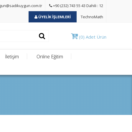
gun@sadikuygun.com.tr
+90 (232) 743 55 43 Dahili : 12
ÜYELİK İŞLEMLERİ
TechnoMath
(0) Adet Ürün
İletişim
Online Eğitim