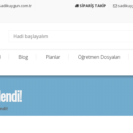
adikuygun.com.tr
SİPARİŞ TAKİP
sadikuy
l
Blog
Planlar
Öğretmen Dosyaları
endi!
ndi!