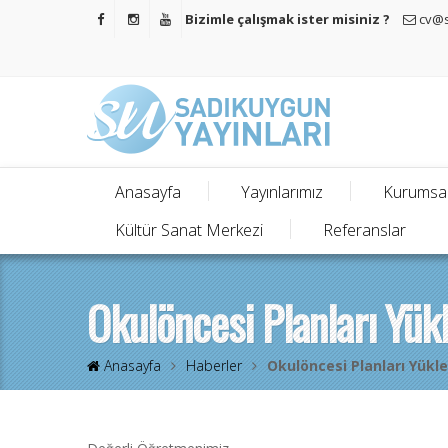
Bizimle çalışmak ister misiniz ?
cv@s
Anasayfa
Yayınlarımız
Kurumsa
Kültür Sanat Merkezi
Referanslar
Okulöncesi Planları Yükl
Anasayfa
Haberler
Okulöncesi Planları Yükle