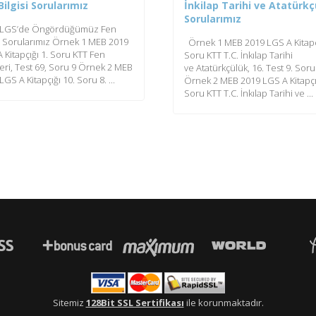
Bilgisi Sorularımız
İnkilap Tarihi ve Atatürk
Sorularımız
 LGS’de Öngördüğümüz Fen
si Sorularımız Örnek 1 MEB 2019
Örnek 1 MEB 2019 LGS A Kitapçı
 Kitapçığı 1. Soru KTT Fen
Soru KTT T.C. İnkılap Tarihi
leri, Test 69, Soru 9 Örnek 2 MEB
ve Atatürkçülük, 16. Test 9. Soru
LGS A Kitapçığı 10. Soru 8. ...
Örnek 2 MEB 2019 LGS A Kitapçığ
Soru KTT T.C. İnkılap Tarihi ve ...
Sitemiz
128Bit SSL Sertifikası
ile korunmaktadır.