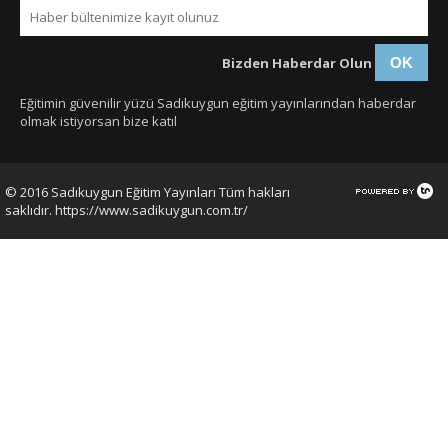
Bizden Haberdar Olun
OK
Eğitimin güvenilir yüzü Sadıkuygun eğitim yayınlarından haberdar
olmak istiyorsan bize katıl
© 2016 Sadıkuygun Eğitim Yayınları Tüm hakları
saklıdır. https://www.sadikuygun.com.tr/