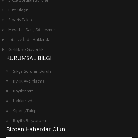
Bize Ulaşın
Sipariş Takip
Mesafeli Satış Sözleşmesi
İptal ve İade Hakkında
Gizlilik ve Güvenlik
KURUMSAL BİLGİ
Sıkça Sorulan Sorular
KVKK Aydınlatma
Bayilerimiz
Hakkımızda
Sipariş Takip
Bayilik Başvurusu
Bizden Haberdar Olun